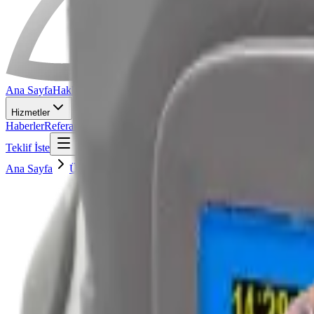
Ana Sayfa
Hakkında
Ürünler
Hizmetler
Haberler
Referanslar
İnsan Kaynakları
İletişim
Teklif İste
Ana Sayfa
Ürünler
AT1135 Taşınabilir Radyometrik Laboratua