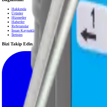
Hakkında
Ürünler
Hizmetler
Haberler
Referanslar
İnsan Kaynakları
İletişim
Bizi Takip Edin