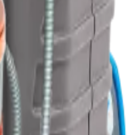
ırasında örnek radyonüklid içeriğini kontrol eder. Kimlik sonuçları
 bulunan küçük radyasyon değişikliklerini anında tespit eder.