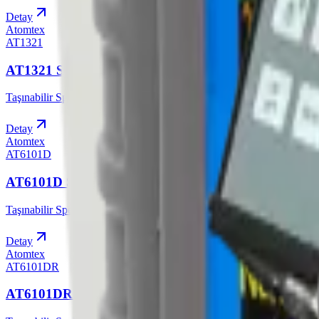
Detay
Atomtex
AT1321
AT1321 Spektrometresi
Taşınabilir Spektrometreler
Detay
Atomtex
AT6101D
AT6101D Spektrometresi
Taşınabilir Spektrometreler
Detay
Atomtex
AT6101DR
AT6101DR Spektrometresi