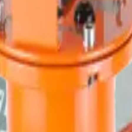
bulunmaktadır. Birim otomatik numune radyometrik radyonüklid izleme s
rüman spektrumları "HomeRadLab" yazılımı ile işlenir.
ır) yüksek hassasiyetli dedektör doğal radyasyon arka plan ve ortamda