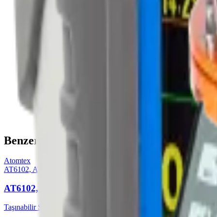
Teklif İste
Ürün Açıklaması
Ünitede NaI(Tl) Ø25x40mm boyutlarında sintilasyon dedektörü 
radyonüklid aktivite hesaplama için kullanılır. Gama ışını enst
Ünite dozimetre modundayken (dedektör kurşun ile kaplanmamışt
Kaynak
Eski sitedeki ürün sayfası
Benzer Ürünler
Atomtex
AT6102, AT6102A, AT6102B
AT6102, AT6102A, AT6102B Spektrometresi
Taşınabilir Spektrometreler