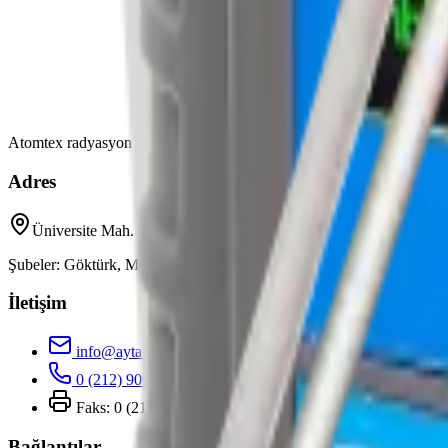
Atomtex radyasyon ölçüm cihazlarının Türkiye tek yetkili distribütörü
Adres
Üniversite Mah. Sarıgül Sok. No:37, Avcılar / İstanbul
Şubeler: Göktürk, Mimaroba / İstanbul
İletişim
info@aytan.net
0 (212) 909 5 298
Faks: 0 (212) 909 5 298
Bağlantılar