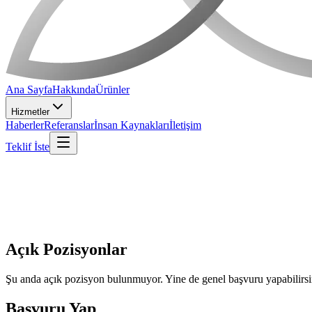
Ana Sayfa
Hakkında
Ürünler
Hizmetler
Haberler
Referanslar
İnsan Kaynakları
İletişim
Teklif İste
Açık Pozisyonlar
Şu anda açık pozisyon bulunmuyor. Yine de genel başvuru yapabilirsi
Başvuru Yap