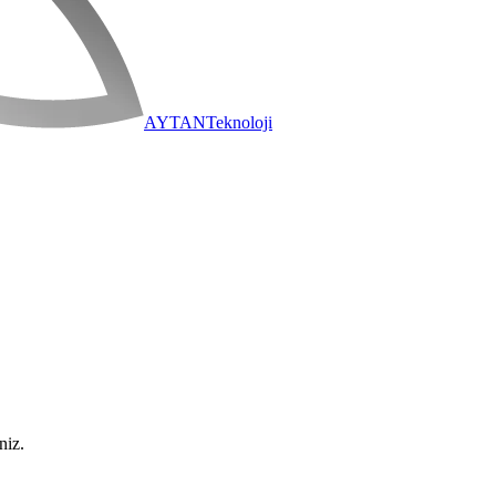
AYTAN
Teknoloji
niz.