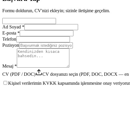
Formu doldurun, CV'nizi ekleyin; sizinle iletişime geçelim.
Ad Soyad
*
E-posta
*
Telefon
Pozisyon
Mesaj
*
CV (PDF / DOC)
CV dosyanızı seçin (PDF, DOC, DOCX — en 
Kişisel verilerimin KVKK kapsamında işlenmesine onay veriyoru