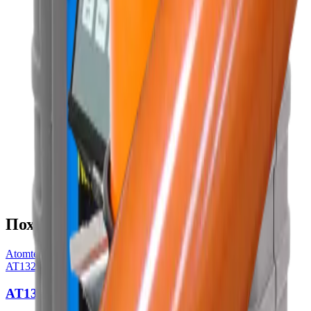
Tanımlama cihazı enerji sıkalası otomatik LED
stabilazasyonu, entegre referans KCl örneği ile tanımlama
cihazı enerji ölçeğine periyodik düzeltme
Entegre sıcaklık sensörü tarafından Spektrometrik sıcaklık
dengelemesi
Ses, görsel ve titreşim bildirimi gama radyonüklidleri aramak
için kullanılabilir ve doz hızı, akış yoğunluğu veya hız oranı
eşiği aşıldığında kullanılabilir
700'e kadar spektrum bellekte saklanabilir
Geniş bir sıcaklık aralığında saha çalışması imkanı
USB veya Bluetooth arayüzü üzerinden veri alışverişi için
PC'ye bağlanma
Dış algılama birimleri bağlanabilir
Источник
Страница продукта на старом сайте
Похожие товары
Atomtex
AT1321
AT1321 Spektrometresi