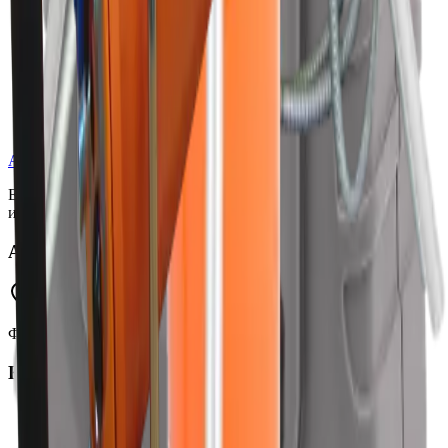
AYTAN
Teknoloji
Единственный официальный дистрибьютор приборов
измерения радиации Atomtex в Турции.
Адрес
Üniversite Mah. Sarıgül Sok. No:37, Авджылар / Стамбул
Филиалы: Гёктюрк, Мимароба / Стамбул
Контакты
info@aytan.net