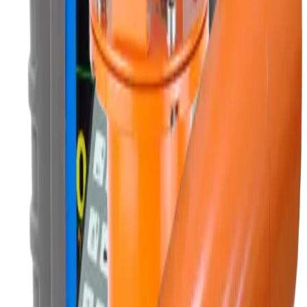
Запросить предложение
AT6102 , A,B
Характеристики
Gama, nötron, alfa ve beta radyasyonunun algılanması
İzotopik bileşimin radyoaktif kaynak tespiti ve gerçek zamanlı
kimlik lokalizasyonu
Çoklu fonksiyonları
Tek blok tasarımı
Çalışma modu ve uzman modu mevcuttur
Ölçüm verilerinin jeo-referansı için dahili GPS modülü