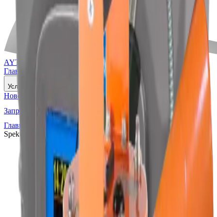
AYTAN
Teknoloji
Главная
О нас
Продукция
Услуги
Новости
Референции
Карьера
Контакты
Запросить предложение
Главная
Продукция
AT6102, AT6102A, AT6102B
Spektrometresi