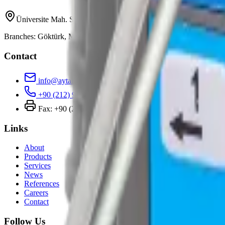
Üniversite Mah. Sarıgül Sok. No:37, Avcılar / Istanbul
Branches: Göktürk, Mimaroba / Istanbul
Contact
info@aytan.net
+90 (212) 909 5 298
Fax: +90 (212) 909 5 298
Links
About
Products
Services
News
References
Careers
Contact
Follow Us