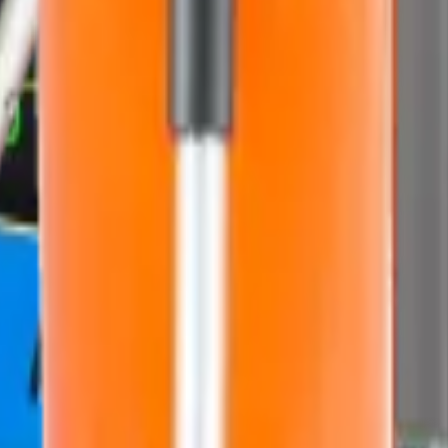
AYTAN
Teknoloji
ices in Turkey.