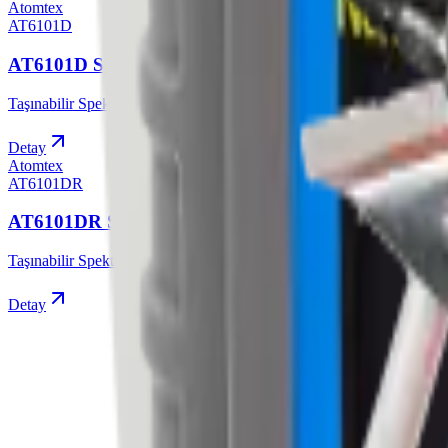
Atomtex
AT6101D
AT6101D Spektrometresi
Taşınabilir Spektrometreler
Detay
Atomtex
AT6101DR
AT6101DR Spektrometresi
Taşınabilir Spektrometreler
Detay