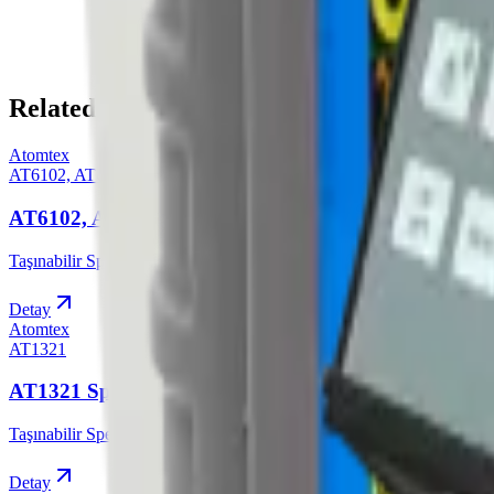
Source
Product page on the old site
Related Products
Atomtex
AT6102, AT6102A, AT6102B
AT6102, AT6102A, AT6102B Spektrometresi
Taşınabilir Spektrometreler
Detay
Atomtex
AT1321
AT1321 Spektrometresi
Taşınabilir Spektrometreler
Detay