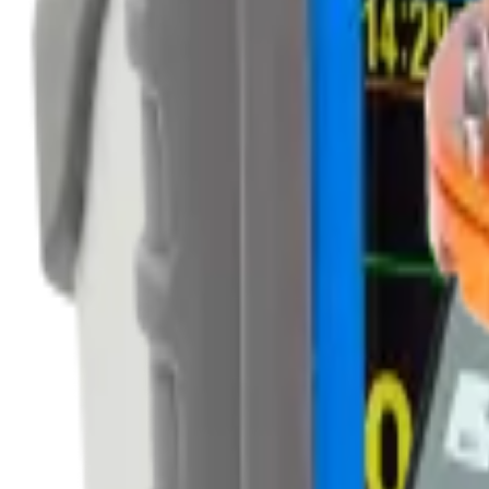
Request a Quote
AT6104DM, DM1
Features
500 metrenin üzerinde derinliklerde nesneler için radyasyon pa
Kapalı kapta akıllı prob
Ölçüm sonuçları izlenen radyonüklid konsantrasyon tahsisi veya
Mevcut ölçüm geometrileri: 2π ve 4π steradyan
Yakın plan doz oranı seviyesi artışı anında tespiti
Dahili jiroskop verici
Makara ile birlikte kablo besleme oluğu
Otomatik LED ve ölçüm sıcaklık dengelemesi
Doğal olarak oluşan radyonüklid 40K ile KCl tuz içeren onay 
Otomatik numune radyonüklid içerik tanımlaması ile detaylı s
Sonra okuma seçeneği ile 140.000'e kadar ölçülen spektrumları 
Ölçüm verileri özel bir yazılım ile daha detaylı işlenmek üzere 