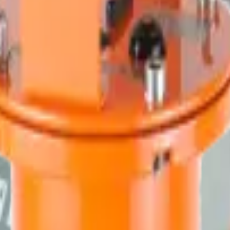
rametrelerinin ölçümü
 gama radyasyon doz hızı indeks haritaları olarak görülebilir
örneği kullanarak prosedür ve parametre kontrolü kurma
pektrum analizi için uzman modu
kalıcı belleğe depolar
bilgisayara aktarılabilir (Google Earth Pro Google Earth, Ozi Explorer, 