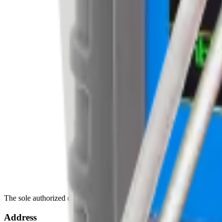
The sole authorized distributor of Atomtex radiation measurement dev
Address