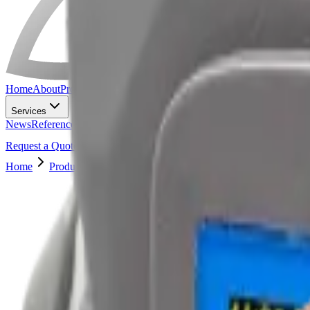
Home
About
Products
Services
News
References
Careers
Contact
Request a Quote
Home
Products
AT6104DM, AT6104DM1 Spektrometreler