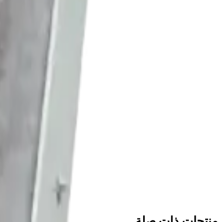
اطلب عرض سعر
AT1322
المواصفات
Yüksek muayene oranı: kişi başı 3 dakika
Enerji skalasına göre otomatik LED stabilizasyonu
onuçlarına göre veritabanı ve rapor için esnek yazılım kontrolü
Kompakt tasarım
PC bağlantısı için USB sayaç
316 / AT1322A ile bağımsız olarak ya da birlikte çalıştırılabilir
المصدر
صفحة المنتج على الموقع القديم
منتجات ذات صلة