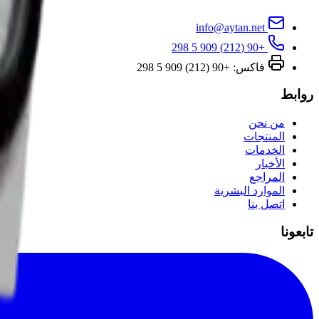
info@aytan.net
+90 (212) 909 5 298
فاكس: +90 (212) 909 5 298
روابط
من نحن
المنتجات
الخدمات
الأخبار
المراجع
الموارد البشرية
اتصل بنا
تابعونا