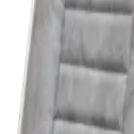
Ölçüm s
Mobil spektrometrik laboratuar parçası olarak AT1