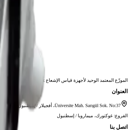
الموزّع المعتمد الوحيد لأجهزة قياس الإشعاع Atomtex في تركيا.
العنوان
Üniversite Mah. Sarıgül Sok. No:37، أفجيلار / إسطنبول
الفروع: غوكتورك، ميماروبا / إسطنبول
اتصل بنا