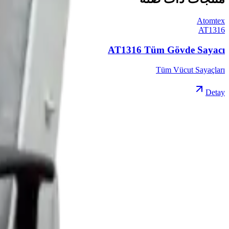
Atomtex
AT1316
AT1316 Tüm Gövde Sayacı
Tüm Vücut Sayaçları
Detay